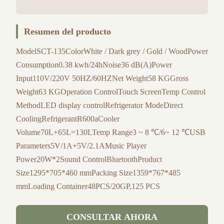
Resumen del producto
ModelSCT-135ColorWhite / Dark grey / Gold / WoodPower
Consumption0.38 kwh/24hNoise36 dB(A)Power
Input110V/220V 50HZ/60HZNet Weight58 KGGross
Weight63 KGOperation ControlTouch ScreenTemp Control
MethodLED display controlRefrigerator ModeDirect
CoolingRefrigerantR600aCooler
Volume70L+65L=130LTemp Range3 ~ 8 ℃/6~ 12 ℃USB
Parameters5V/1A+5V/2.1AMusic Player
Power20W*2Sound ControlBluetoothProduct
Size1295*705*460 mmPacking Size1359*767*485
mmLoading Container48PCS/20GP,125 PCS
CONSULTAR AHORA