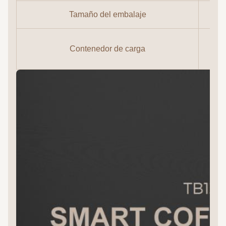
Tamaño del embalaje
El 
Contenedor de carga