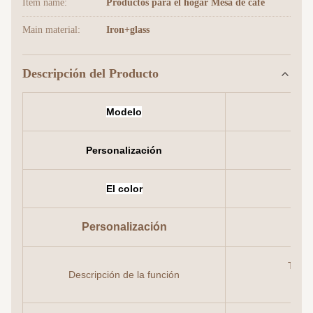
Item name:
Productos para el hogar Mesa de café
Main material:
Iron+glass
Descripción del Producto
Modelo
Personalización
El color
Personalización
Te a 
Descripción de la función