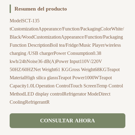
Resumen del producto
ModelSCT-135
tCustomizationAppearance/Function/PackagingColorWhite/
Black/WoodCustomizationAppearance/Function/Packaging
Function DescriptionBoil tea/Fridge/Music Player/wireless
charging /USB chargerPower Consumption0.38
kwh/24hNoise36 dB(A)Power Input110V/220V
50HZ/60HZNet Weight61 KGGross Weight68KGTeapot
MaterialHigh silica glasssTeapot Power1000WTeapot
Capacity1.0LOperation ControlTouch ScreenTemp Control
MethodLED display controlRefrigerator ModeDirect
CoolingRefrigerantR
CONSULTAR AHORA