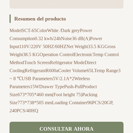
Resumen del producto
ModelSCT-65ColorWhite /Dark greyPower
Consumption0.32 kwh/24hNoise36 dB(A)Power
Input110V/220V 50HZ/60HZNet Weight33.5 KGGross
Weight38.5 KGOperation ControlElectronicTemp Control
MethodTouch ScreenRefrigerator ModeDirect
CoolingRefrigerantR600aCooler Volume65LTemp Range3
~ 8 ℃USB Parameters5V/2.1A*2Wireless
Parameters15WDrawer TypePush-PullProduct
Size673*705*460 mm(Foot height 75)Packing
Size773*738*505 mmLoading Container96PCS/20GP,
240PCS/40HQ
CONSULTAR AHORA