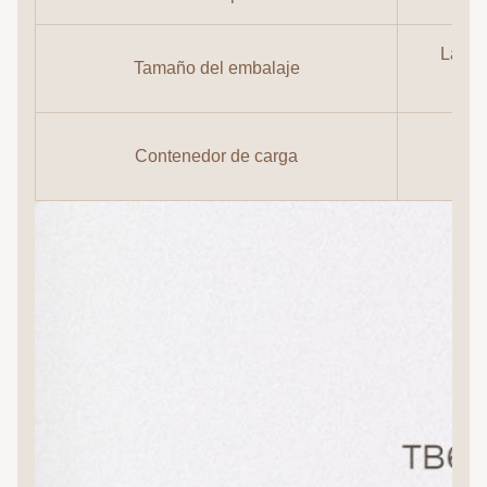
Las m
Tamaño del embalaje
ve
Las
Contenedor de carga