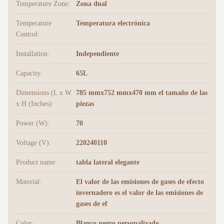
Temperature Zone:
Zona dual
Temperature
Temperatura electrónica
Control:
Installation:
Independiente
Capacity:
65L
Dimensions (L x W
785 mmx752 mmx470 mm el tamaño de las
x H (Inches):
piezas
Power (W):
70
Voltage (V):
220240110
Product name:
tabla lateral elegante
Material:
El valor de las emisiones de gases de efecto
invernadero es el valor de las emisiones de
gases de ef
Color:
Blanco negro personalizado